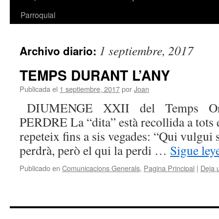
Parroquial
1 septiembre, 2017
Archivo diario:
TEMPS DURANT L’ANY
Publicada el
1 septiembre, 2017
por
Joan
DIUMENGE XXII del Temps Ord
PERDRE La “dita” està recollida a tots e
repeteix fins a sis vegades: “Qui vulgui s
perdrà, però el qui la perdi …
Sigue le
Publicado en
Comunicacions Generals
,
Pagina Principal
|
Deja 