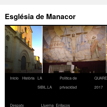
Saltar
al
Església de Manacor
contenido
Inicio
Història
LA
Política de
QUAR
SIBIL.LA
privacidad
2017
Despatx
Lluerna
Enllaços