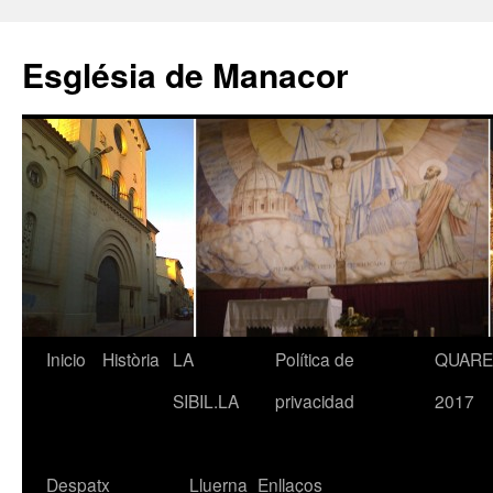
Saltar
al
Església de Manacor
contenido
Inicio
Història
LA
Política de
QUAR
SIBIL.LA
privacidad
2017
Despatx
Lluerna
Enllaços