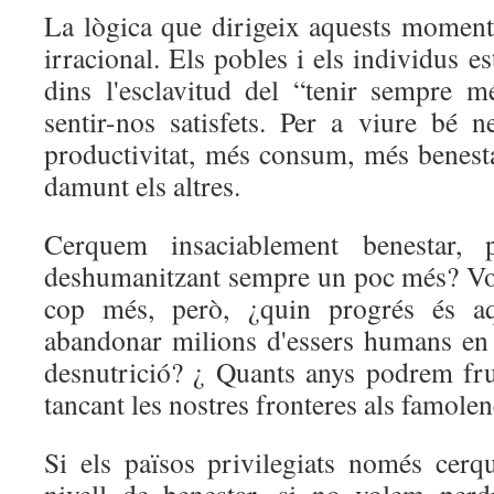
La lògica que dirigeix aquests momen
irracional. Els pobles i els individus e
dins l'esclavitud del “tenir sempre 
sentir-nos satisfets. Per a viure bé
productivitat, més consum, més benest
damunt els altres.
Cerquem insaciablement benestar,
deshumanitzant sempre un poc més? Vo
cop més, però, ¿quin progrés és a
abandonar milions d'essers humans en l
desnutrició? ¿ Quants anys podrem frui
tancant les nostres fronteres als famole
Si els països privilegiats només cerq