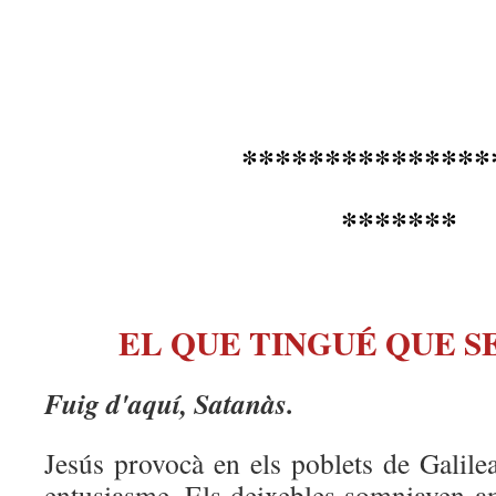
***************
*******
EL QUE TINGUÉ QUE S
Fuig d'aquí, Satanàs.
Jesús provocà en els poblets de Galile
entusiasme. Els deixebles somniaven am