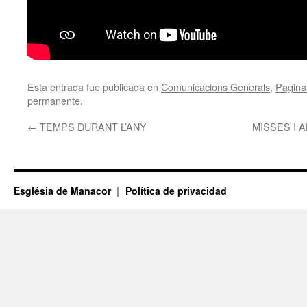
Esta entrada fue publicada en
Comunicacions Generals
,
Pagina 
permanente
.
←
TEMPS DURANT L’ANY
MISSES I 
Església de Manacor
Política de privacidad