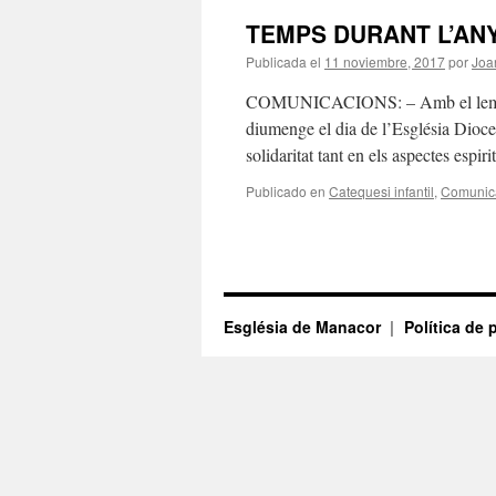
TEMPS DURANT L’AN
Publicada el
11 noviembre, 2017
por
Joa
COMUNICACIONS: – Amb el lema «A
diumenge el dia de l’Església Dioce
solidaritat tant en els aspectes espi
Publicado en
Catequesi infantil
,
Comunic
Església de Manacor
Política de 