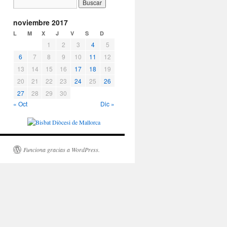
noviembre 2017
L
M
X
J
V
S
D
1
2
3
4
5
6
7
8
9
10
11
12
13
14
15
16
17
18
19
20
21
22
23
24
25
26
27
28
29
30
« Oct
Dic »
Funciona gracias a WordPress.