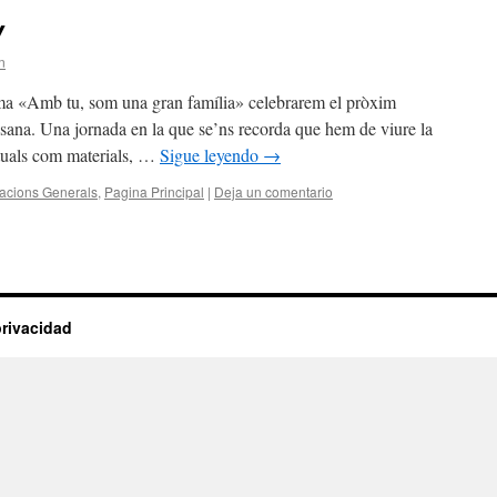
Y
n
mb tu, som una gran família» celebrarem el pròxim
sana. Una jornada en la que se’ns recorda que hem de viure la
rituals com materials, …
Sigue leyendo
→
acions Generals
,
Pagina Principal
|
Deja un comentario
privacidad