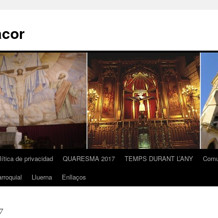
acor
lítica de privacidad
QUARESMA 2017
TEMPS DURANT L’ANY
Comu
rroquial
Lluerna
Enllaços
7