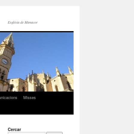
Església de Manacor
nicacions
Misses
Cercar