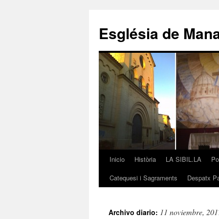
Saltar
al
Església de Man
contenido
Inicio
Història
LA SIBIL.LA
Po
Catequesi i Sagraments
Despatx Pa
11 noviembre, 201
Archivo diario: