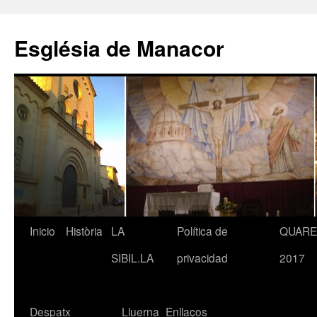
Saltar
al
Església de Manacor
contenido
Inicio
Història
LA
Política de
QUAR
SIBIL.LA
privacidad
2017
Despatx
Lluerna
Enllaços