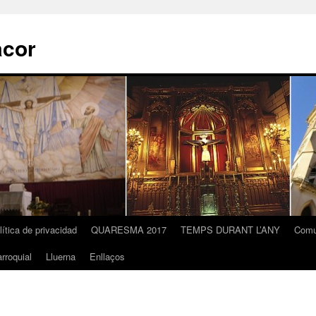
acor
lítica de privacidad
QUARESMA 2017
TEMPS DURANT L’ANY
Comu
rroquial
Lluerna
Enllaços