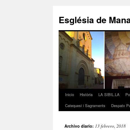
Saltar
al
Església de Man
contenido
Inicio
Història
LA SIBIL.LA
Po
Catequesi i Sagraments
Despatx Pa
13 febrero, 2018
Archivo diario: