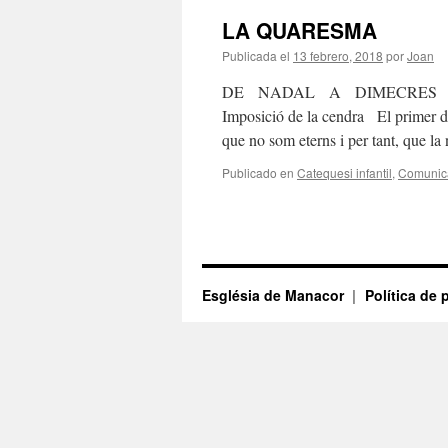
LA QUARESMA
Publicada el
13 febrero, 2018
por
Joan
DE NADAL A DIMECRES DE
Imposició de la cendra El primer d
que no som eterns i per tant, que l
Publicado en
Catequesi infantil
,
Comunic
Església de Manacor
Política de 