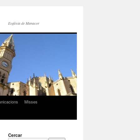
Església de Manacor
nicacions
Misses
Cercar