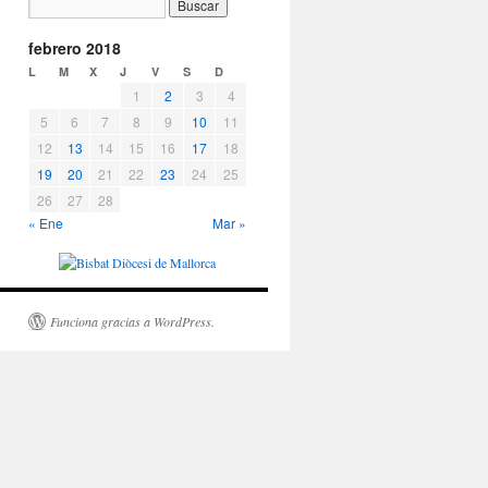
febrero 2018
L
M
X
J
V
S
D
1
2
3
4
5
6
7
8
9
10
11
12
13
14
15
16
17
18
19
20
21
22
23
24
25
26
27
28
« Ene
Mar »
Funciona gracias a WordPress.