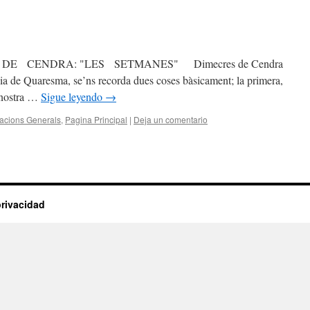
 CENDRA: "LES SETMANES" Dimecres de Cendra
ia de Quaresma, se’ns recorda dues coses bàsicament; la primera,
a nostra …
Sigue leyendo
→
acions Generals
,
Pagina Principal
|
Deja un comentario
privacidad