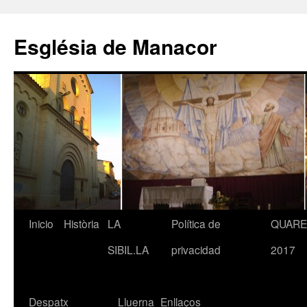
Saltar
al
Església de Manacor
contenido
Inicio
Història
LA
Política de
QUAR
SIBIL.LA
privacidad
2017
Despatx
Lluerna
Enllaços