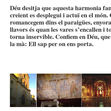
Déu desitja que aquesta harmonia fam
creient es desplegui i actuï en el món
romancegem dins el paraigües, enyora
llavors és quan les vares s’encallen i t
torna inservible. Confiem en Déu, que 
la mà: Ell sap per on ens porta.