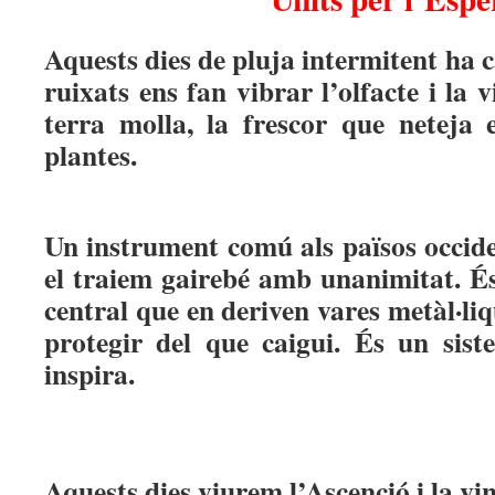
Aquests dies de pluja intermitent ha c
ruixats ens fan vibrar l’olfacte i la 
terra molla, la frescor que neteja e
plantes.
Un instrument comú als països occide
el traiem gairebé amb unanimitat. É
central que en deriven vares metàl·liq
protegir del que caigui. És un sist
inspira.
Aquests dies viurem l’Ascenció i la vi