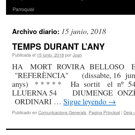
Parroquial
15 junio, 2018
Archivo diario:
TEMPS DURANT L’ANY
Publicada el
15 junio, 2018
por
Joan
HA MORT ROVIRA BELLOSO 
"REFERÈNCIA" (dissabte, 16 jun
anys) * * * * * Ha sortit el n
LLUERNA 54 DIUMENGE ON
ORDINARI …
Sigue leyendo
→
Publicado en
Comunicacions Generals
,
Pagina Principal
|
Deja 