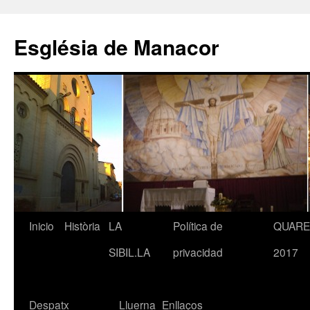
Saltar
al
Església de Manacor
contenido
Inicio
Història
LA
Política de
QUAR
SIBIL.LA
privacidad
2017
Despatx
Lluerna
Enllaços