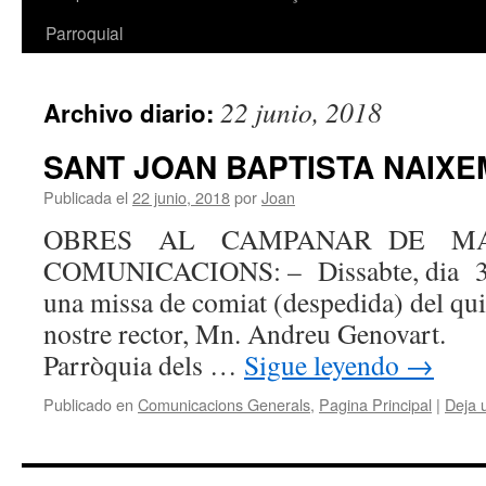
Parroquial
22 junio, 2018
Archivo diario:
SANT JOAN BAPTISTA NAIX
Publicada el
22 junio, 2018
por
Joan
OBRES AL CAMPANAR DE 
COMUNICACIONS: – Dissabte, dia 3
una missa de comiat (despedida) del qui f
nostre rector, Mn. Andreu Genovart
Parròquia dels …
Sigue leyendo
→
Publicado en
Comunicacions Generals
,
Pagina Principal
|
Deja 