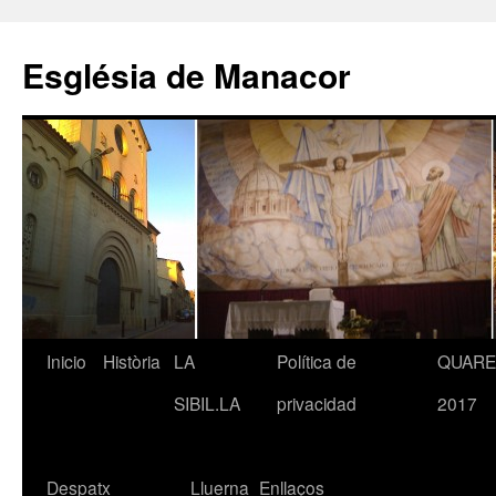
Saltar
al
Església de Manacor
contenido
Inicio
Història
LA
Política de
QUAR
SIBIL.LA
privacidad
2017
Despatx
Lluerna
Enllaços