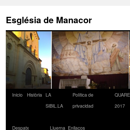
Saltar
al
Església de Manacor
contenido
Inicio
Història
LA
Política de
QUAR
SIBIL.LA
privacidad
2017
Despatx
Lluerna
Enllaços