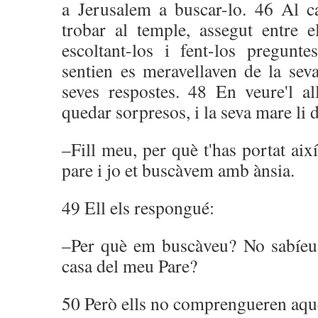
a Jerusalem a buscar-lo. 46 Al c
trobar al temple, assegut entre e
escoltant-los i fent-los pregunt
sentien es meravellaven de la seva 
seves respostes. 48 En veure'l al
quedar sorpresos, i la seva mare li 
–Fill meu, per què t'has portat aix
pare i jo et buscàvem amb ànsia.
49 Ell els respongué:
–Per què em buscàveu? No sabíeu 
casa del meu Pare?
50 Però ells no comprengueren aque