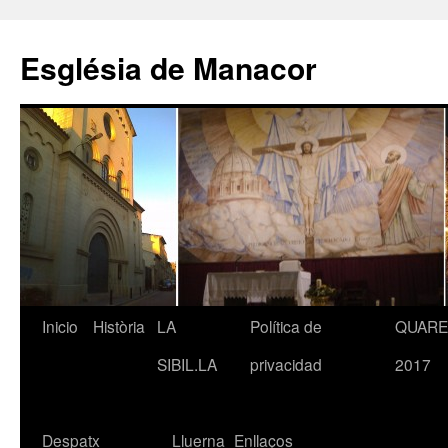
Saltar
al
Església de Manacor
contenido
Inicio
Història
LA
Política de
QUAR
SIBIL.LA
privacidad
2017
Despatx
Lluerna
Enllaços