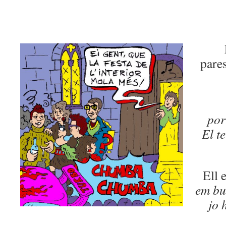
pare
por
El t
Ell 
em bu
jo 