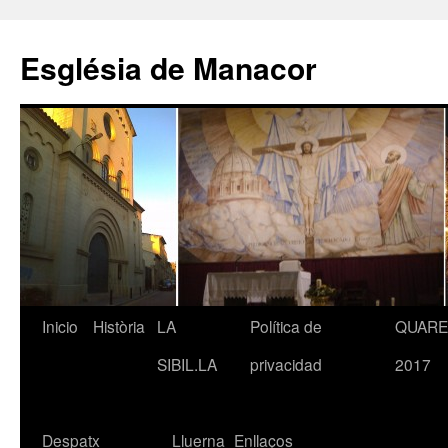
Saltar
al
Església de Manacor
contenido
Inicio
Història
LA
Política de
QUAR
SIBIL.LA
privacidad
2017
Despatx
Lluerna
Enllaços