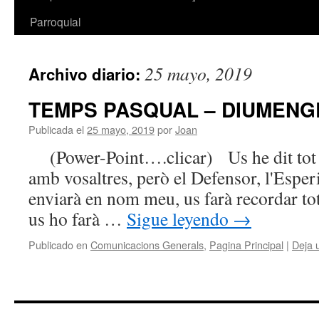
Parroquial
25 mayo, 2019
Archivo diario:
TEMPS PASQUAL – DIUMENG
Publicada el
25 mayo, 2019
por
Joan
(Power-Point….clicar) Us he dit tot a
amb vosaltres, però el Defensor, l'Esperi
enviarà en nom meu, us farà recordar tot 
us ho farà …
Sigue leyendo
→
Publicado en
Comunicacions Generals
,
Pagina Principal
|
Deja 