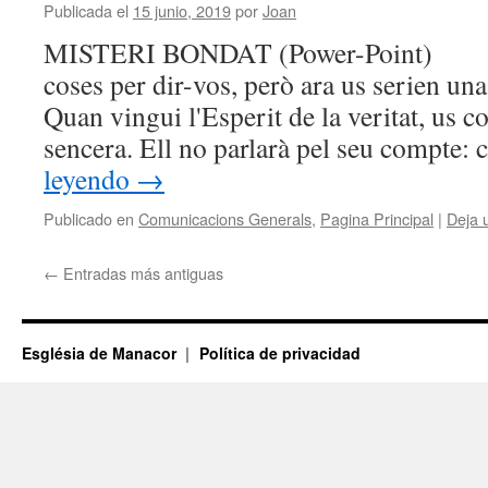
Publicada el
15 junio, 2019
por
Joan
MISTERI BONDAT (Power-Point) Enc
coses per dir-vos, però ara us serien un
Quan vingui l'Esperit de la veritat, us co
sencera. Ell no parlarà pel seu compte
leyendo
→
Publicado en
Comunicacions Generals
,
Pagina Principal
|
Deja 
←
Entradas más antiguas
Església de Manacor
Política de privacidad