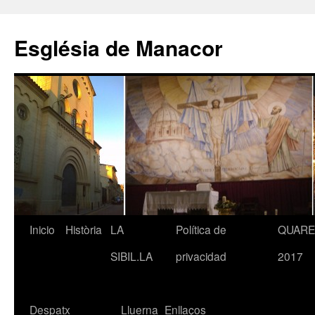
Saltar
al
Església de Manacor
contenido
Inicio
Història
LA
Política de
QUAR
SIBIL.LA
privacidad
2017
Despatx
Lluerna
Enllaços