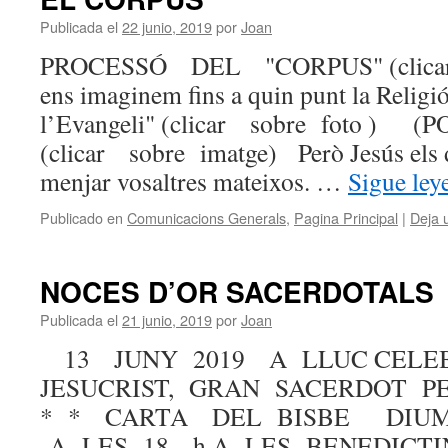
Publicada el
22 junio, 2019
por
Joan
PROCESSÓ DEL "CORPUS" (clicar 
ens imaginem fins a quin punt la Religió
l’Evangeli" (clicar sobre foto )
(clicar sobre imatge) Però Jesús els 
menjar vosaltres mateixos. …
Sigue le
Publicado en
Comunicacions Generals
,
Pagina Principal
|
Deja 
NOCES D’OR SACERDOTALS
Publicada el
21 junio, 2019
por
Joan
13 JUNY 2019 A LLUC CELE
JESUCRIST, GRAN SACERDOT P
* * CARTA DEL BISBE DIU
A LES 18 h A LES BENE