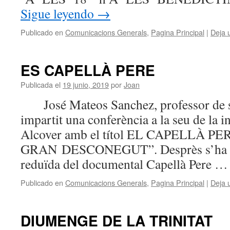
Sigue leyendo
→
Publicado en
Comunicacions Generals
,
Pagina Principal
|
Deja 
ES CAPELLÀ PERE
Publicada el
19 junio, 2019
por
Joan
José Mateos Sanchez, professor de se
impartit una conferència a la seu de la 
Alcover amb el títol EL CAPELLÀ PE
GRAN DESCONEGUT”. Desprès s’ha pro
reduïda del documental Capellà Pere 
Publicado en
Comunicacions Generals
,
Pagina Principal
|
Deja 
DIUMENGE DE LA TRINITAT