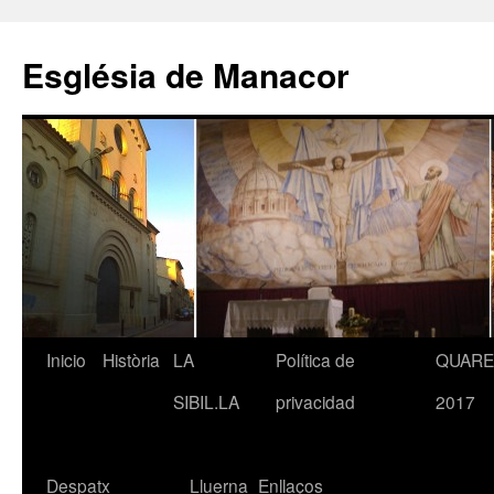
Saltar
al
Església de Manacor
contenido
Inicio
Història
LA
Política de
QUAR
SIBIL.LA
privacidad
2017
Despatx
Lluerna
Enllaços