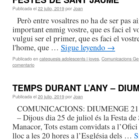
Publicada el
22 julio, 2019
por
Joan
Però entre vosaltres no ha de ser pas ai
important enmig vostre, que es faci el vo
vulgui ser el primer, que es faci el vostr
l'home, que …
Sigue leyendo
→
Publicado en
catequesis adolescents i joves
,
Comunicacions Ge
comentario
TEMPS DURANT L’ANY – DIU
Publicada el
20 julio, 2019
por
Joan
COMUNICACIONS: DIUMENGE 21 D
– Dijous dia 25 de juliol és la Festa de 
Manacor, Tots estam convidats a l’Ofic
lloc a les 20 hores a l’Església dels …
S