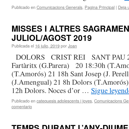
Publicado en
Comunicacions Generals
,
Pagina Principal
|
Deja 
MISSES I ALTRES SAGRAME
JULIOL/AGOST 2019
Publicada el
16 julio, 2019
por
Joan
DOLORS CRIST REI SANT PAU 2
Fartàritx (G.Parera) 20 18:30h (T.Am
(T.Amorós) 21 18h Sant Josep (J. Perel
(J.Amengual) 21 8h Dolors (T.Amorós) 
12h Dolors. Noces d’or …
Sigue leyen
Publicado en
catequesis adolescents i joves
,
Comunicacions Ge
comentario
TEMPS DURANT L’ANY-DIUM