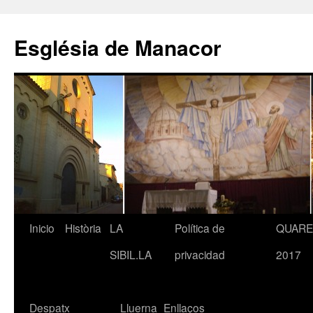
Saltar
al
Església de Manacor
contenido
Inicio
Història
LA
Política de
QUAR
SIBIL.LA
privacidad
2017
Despatx
Lluerna
Enllaços