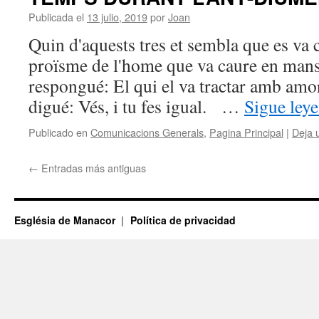
Publicada el
13 julio, 2019
por
Joan
Quin d'aquests tres et sembla que es va
proïsme de l'home que va caure en mans
respongué: El qui el va tractar amb amor
digué: Vés, i tu fes igual. …
Sigue ley
Publicado en
Comunicacions Generals
,
Pagina Principal
|
Deja 
←
Entradas más antiguas
Església de Manacor
Política de privacidad