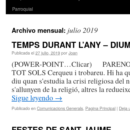
Parroquial
julio 2019
Archivo mensual:
TEMPS DURANT L’ANY – DIUM
Publicada el
27 julio, 2019
por
Joan
(POWER-POINT…Clicar) PAREN
TOT SOLS Cerqueu i trobareu. Hi ha qu
diu quan s'estudia la crisi religiosa del
s'allunyen de la religió, altres la redue
Sigue leyendo
→
Publicado en
Comunicacions Generals
,
Pagina Principal
|
Deja 
FESTES DE SANT JAUME