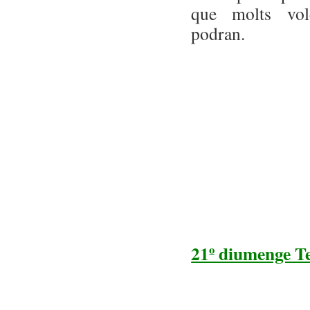
que molts vol
podran.
21º diumenge T