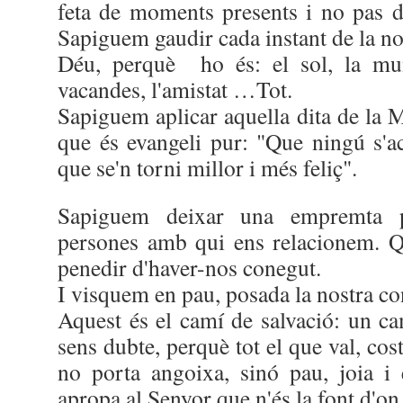
feta de moments presents i no pas de
Sapiguem gaudir cada instant de la n
Déu, perquè ho és: el sol, la munt
vacandes, l'amistat …Tot.
Sapiguem aplicar aquella dita de la 
que és evangeli pur: "Que ningú s'ac
que se'n torni millor i més feliç".
Sapiguem deixar una empremta po
persones amb qui ens relacionem. Q
penedir d'haver-nos conegut.
I visquem en pau, posada la nostra co
Aquest és el camí de salvació: un c
sens dubte, perquè tot el que val, cos
no porta angoixa, sinó pau, joia i
apropa al Senyor que n'és la font d'on