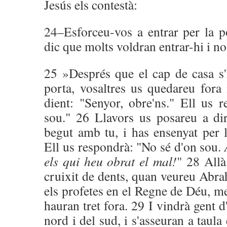
Jesús els contestà:
24–Esforceu-vos a entrar per la po
dic que molts voldran entrar-hi i n
25 »Després que el cap de casa s'h
porta, vosaltres us quedareu fora
dient: "Senyor, obre'ns." Ell us 
sou." 26 Llavors us posareu a d
begut amb tu, i has ensenyat per l
Ell us respondrà: "No sé d'on sou.
els qui heu obrat el mal!
" 28 Allà
cruixit de dents, quan veureu Abrah
els profetes en el Regne de Déu, me
hauran tret fora. 29 I vindrà gent d'
nord i del sud, i s'asseuran a taul