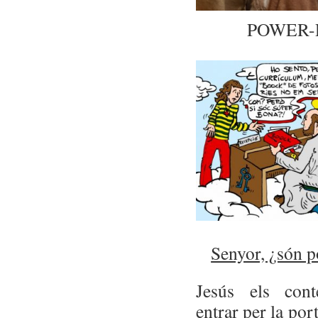
POWER-P
Senyor, ¿són po
Jesús els cont
entrar per la por