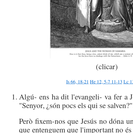
(clicar)
Is 66, 18-21
He 12, 5-7 11-13
Lc 1
Algú- ens ha dit l'evangeli- va fer a 
"Senyor, ¿són pocs els qui se salven?"
Però fixem-nos que Jesús no dóna una
que entenguem que l'important no és 