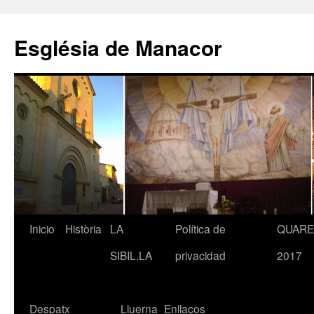
Saltar
al
Església de Manacor
contenido
Inicio
Història
LA
Política de
QUAR
SIBIL.LA
privacidad
2017
Despatx
Lluerna
Enllaços