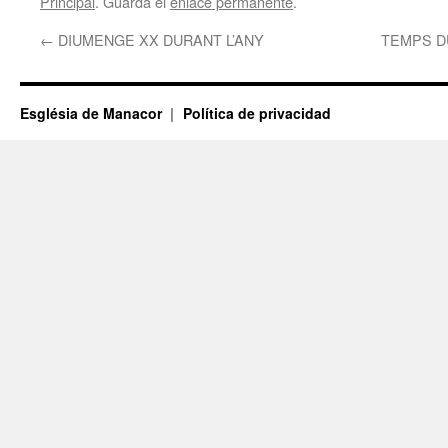
Principal
. Guarda el
enlace permanente
.
←
DIUMENGE XX DURANT L’ANY
TEMPS D
Església de Manacor
Política de privacidad