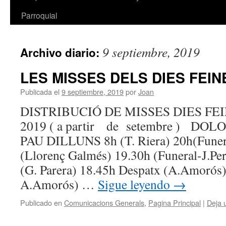
Parroquial
9 septiembre, 2019
Archivo diario:
LES MISSES DELS DIES FEI
Publicada el
9 septiembre, 2019
por
Joan
DISTRIBUCIÓ DE MISSES DIES 
2019 ( a partir de setembre ) DO
PAU DILLUNS 8h (T. Riera) 20h(Funer
(Llorenç Galmés) 19.30h (Funeral-J.P
(G. Parera) 18.45h Despatx (A.Amorós)
A.Amorós) …
Sigue leyendo
→
Publicado en
Comunicacions Generals
,
Pagina Principal
|
Deja 