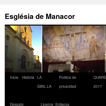
Saltar
al
Església de Manacor
contenido
Inicio
Història
LA
Política de
QUAR
SIBIL.LA
privacidad
2017
Despatx
Lluerna
Enllaços