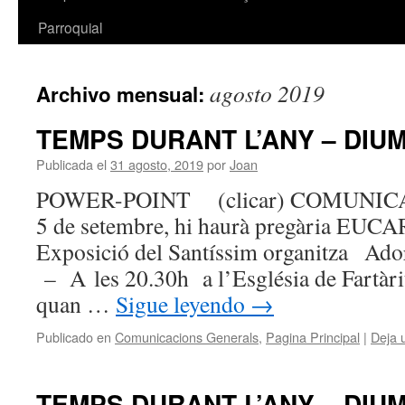
Parroquial
agosto 2019
Archivo mensual:
TEMPS DURANT L’ANY – DIUM
Publicada el
31 agosto, 2019
por
Joan
POWER-POINT (clicar) COMUNICACI
5 de setembre, hi haurà pregàri
Exposició del Santíssim organitza
– A les 20.30h a l’Església de Fartàrit
quan …
Sigue leyendo
→
Publicado en
Comunicacions Generals
,
Pagina Principal
|
Deja 
TEMPS DURANT L’ANY – DIU