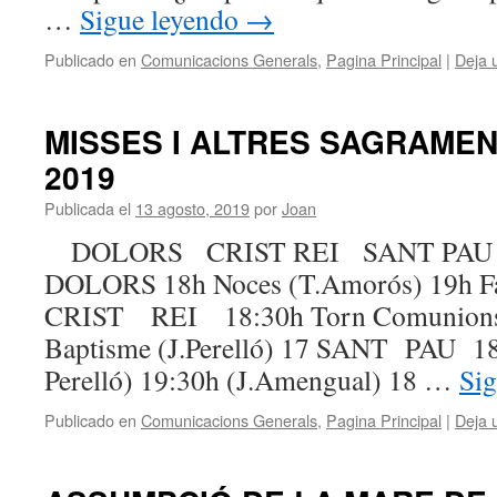
…
Sigue leyendo
→
Publicado en
Comunicacions Generals
,
Pagina Principal
|
Deja 
MISSES I ALTRES SAGRAMEN
2019
Publicada el
13 agosto, 2019
por
Joan
DOLORS CRIST REI SANT PAU
DOLORS 18h Noces (T.Amorós) 19h Far
CRIST REI 18:30h Torn Comunions (
Baptisme (J.Perelló) 17 SANT PAU 18h
Perelló) 19:30h (J.Amengual) 18 …
Si
Publicado en
Comunicacions Generals
,
Pagina Principal
|
Deja 