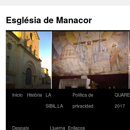
Saltar
al
Església de Manacor
contenido
Inicio
Història
LA
Política de
QUAR
SIBIL.LA
privacidad
2017
Despatx
Lluerna
Enllaços