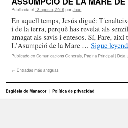
ASSUMPCIÓ DE LA MARE DE
Publicada el
13 agosto, 2019
por
Joan
En aquell temps, Jesús digué: T'enalteix
i de la terra, perquè has revelat als senzi
amagat als savis i entesos. Sí, Pare, així
L'Asumpció de la Mare …
Sigue leyen
Publicado en
Comunicacions Generals
,
Pagina Principal
|
Deja 
←
Entradas más antiguas
Església de Manacor
Política de privacidad