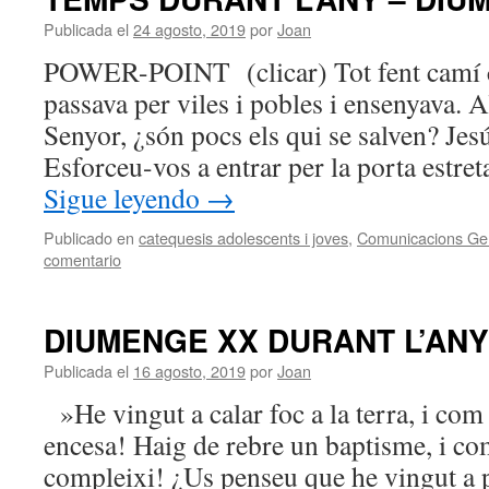
Publicada el
24 agosto, 2019
por
Joan
POWER-POINT (clicar) Tot fent camí c
passava per viles i pobles i ensenyava. A
Senyor, ¿són pocs els qui se salven? Jesú
Esforceu-vos a entrar per la porta estre
Sigue leyendo
→
Publicado en
catequesis adolescents i joves
,
Comunicacions Ge
comentario
DIUMENGE XX DURANT L’ANY
Publicada el
16 agosto, 2019
por
Joan
»He vingut a calar foc a la terra, i com
encesa! Haig de rebre un baptisme, i com
compleixi! ¿Us penseu que he vingut a po