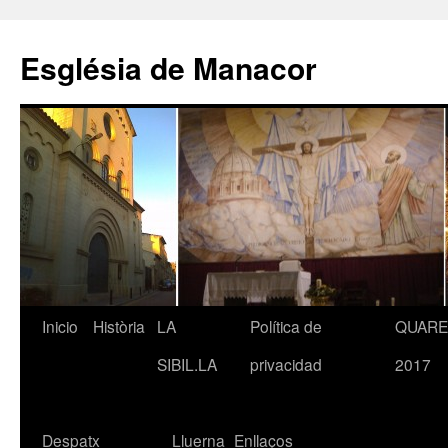
Saltar
al
Església de Manacor
contenido
Inicio
Història
LA
Política de
QUAR
SIBIL.LA
privacidad
2017
Despatx
Lluerna
Enllaços