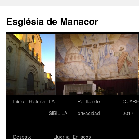
Saltar
al
Església de Manacor
contenido
Inicio
Història
LA
Política de
QUAR
SIBIL.LA
privacidad
2017
Despatx
Lluerna
Enllaços