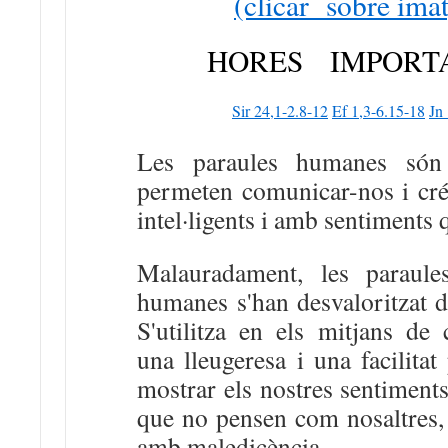
(clicar sobre ima
HORES IMPORT
Sir 24,1-2.8-12
Ef 1,3-6.15-18
Jn
Les paraules humanes són 
permeten comunicar-nos i cré
intel·ligents i amb sentiments
Malauradament, les paraule
humanes s'han desvaloritzat d
S'utilitza en els mitjans d
una lleugeresa i una facilitat
mostrar els nostres sentiment
que no pensen com nosaltres
amb maledicència.