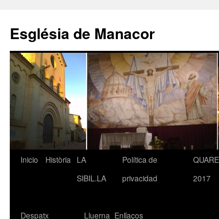
Saltar
al
Església de Manacor
contenido
Inicio
Història
LA
Política de
QUAR
SIBIL.LA
privacidad
2017
Despatx
Lluerna
Enllaços