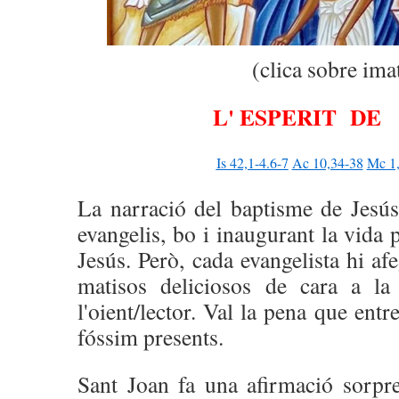
(clica sobre ima
L' ESPERIT DE
Is 42,1-4.6-7
Ac 10,34-38
Mc 1
La narració del baptisme de Jesú
evangelis, bo i inaugurant la vida 
Jesús. Però, cada evangelista hi af
matisos deliciosos de cara a la 
l'oient/lector. Val la pena que ent
fóssim presents.
Sant Joan fa una afirmació sorpre