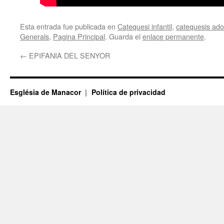
Esta entrada fue publicada en
Catequesi infantil
,
catequesis adol
Generals
,
Pagina Principal
. Guarda el
enlace permanente
.
←
EPIFANIA DEL SENYOR
Església de Manacor
Política de privacidad