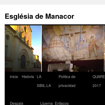
Saltar
al
Església de Manacor
contenido
Inicio
Història
LA
Política de
QUAR
SIBIL.LA
privacidad
2017
Despatx
Lluerna
Enllaços