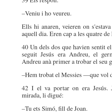
–Veniu i ho veureu.
Ells hi anaren, veieren on s'estav
aquell dia. Eren cap a les quatre de 
40 Un dels dos que havien sentit el
seguit Jesús era Andreu, el ge
Andreu anà primer a trobar el seu g
–Hem trobat el Messies —que vol d
42 I el va portar on era Jesús. J
mirada, li digué:
–Tu ets Simó, fill de Joan.