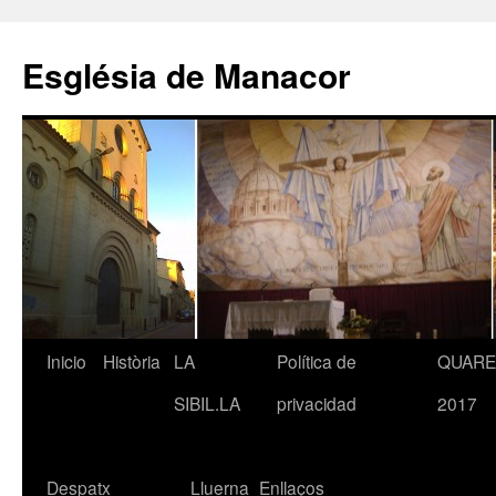
Saltar
al
Església de Manacor
contenido
Inicio
Història
LA
Política de
QUAR
SIBIL.LA
privacidad
2017
Despatx
Lluerna
Enllaços