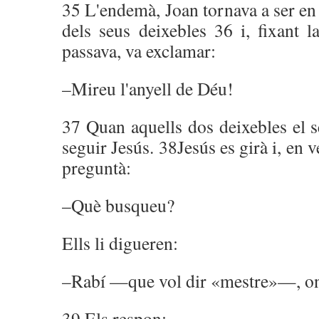
35 L'endemà, Joan tornava a ser en
dels seus deixebles 36 i, fixant 
passava, va exclamar:
–Mireu l'anyell de Déu!
37 Quan aquells dos deixebles el se
seguir Jesús. 38Jesús es girà i, en v
preguntà:
–Què busqueu?
Ells li digueren:
–Rabí —que vol dir «mestre»—, on 
39 Els respon: