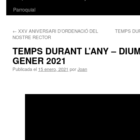
Parroquial
←
XXV ANIVERSARI D’ORDENACIÓ DEL
TEMPS DUR
NOSTRE RECTOR
TEMPS DURANT L’ANY – DIU
GENER 2021
Publicada el
15 enero, 2021
por
Joan