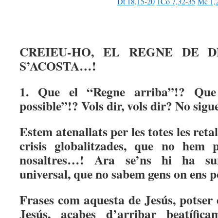
Dt 18,15-20
1Co 7,32-35
Mc 1,
CREIEU-HO, EL REGNE DE D
S’ACOSTA…!
1. Que el “Regne arriba”!? Qu
possible”!? Vols dir, vols dir? No sig
Estem atenallats per les totes les ret
crisis globalitzades, que no hem 
nosaltres…! Ara se’ns hi ha s
universal, que no sabem gens on ens p
Frases com aquesta de Jesús, potser e
Jesús, acabes d’arribar beatífic