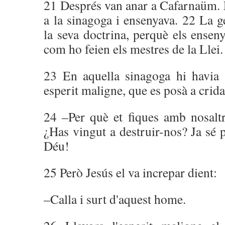
21 Després van anar a Cafarnaüm. E
a la sinagoga i ensenyava. 22 La g
la seva doctrina, perquè els ensen
com ho feien els mestres de la Llei.
23 En aquella sinagoga hi havia
esperit maligne, que es posà a crida
24 –Per què et fiques amb nosaltr
¿Has vingut a destruir-nos? Ja sé p
Déu!
25 Però Jesús el va increpar dient:
–Calla i surt d'aquest home.