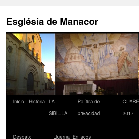
Saltar
al
Església de Manacor
contenido
Inicio
Història
LA
Política de
QUAR
SIBIL.LA
privacidad
2017
Despatx
Lluerna
Enllaços