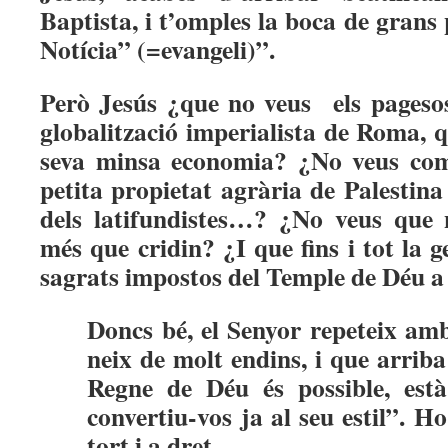
Baptista, i t’omples la boca de grans
Notícia” (=evangeli)”.
Però Jesús ¿que no veus els pagesos
globalització imperialista de Roma, q
seva minsa economia? ¿No veus com 
petita propietat agrària de Palestin
dels latifundistes…? ¿No veus que n
més que cridin? ¿I que fins i tot la g
sagrats impostos del Temple de Déu 
Doncs bé, el Senyor repeteix amb
neix de molt endins, i que arriba 
Regne de Déu és possible, està 
convertiu-vos ja al seu estil”. Ho
tort i a dret.