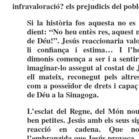
infravaloració? els prejudicis del pob
Si la història fos aquesta no es 
dient: “No heu entès res, aquest m
de Déu!”. Jesús reaccionaria val
li confiança i estima… I l’ho
dimonis comença a ser i a sent
imaginar-lo assegut al costat de 
ell mateix, reconegut pels altr
com a posseïdor de drets i capaç
de Déu a la Sinagoga.
L’esclat del Regne, del Món n
ben petites. Jesús amb els seus s
reacció en cadena. Que n
l’embranzida que Jesús provoca.