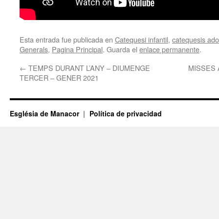
Esta entrada fue publicada en
Catequesi infantil
,
catequesis adol
Generals
,
Pagina Principal
. Guarda el
enlace permanente
.
←
TEMPS DURANT L’ANY – DIUMENGE
MISSES 
TERCER – GENER 2021
Església de Manacor
Política de privacidad