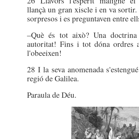
26 Llavors l'esperit maligne el 
llançà un gran xiscle i en va sorti
sorpresos i es preguntaven entre ell
–Què és tot això? Una doctrin
autoritat! Fins i tot dóna ordres 
l'obeeixen!
28 I la seva anomenada s'estengué 
regió de Galilea.
Paraula de Déu.