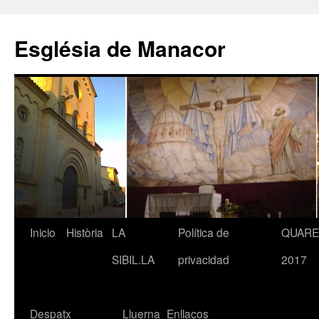
Saltar
al
Església de Manacor
contenido
Inicio
Història
LA
Política de
QUAR
SIBIL.LA
privacidad
2017
Despatx
Lluerna
Enllaços