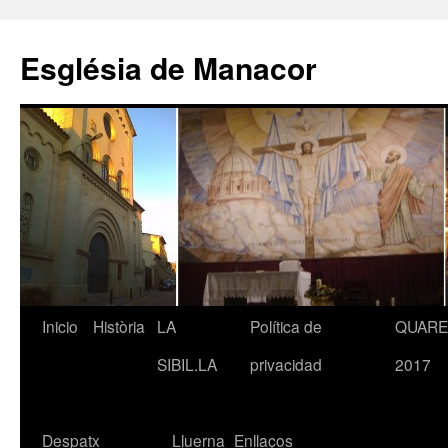
Saltar
al
Església de Manacor
contenido
Inicio
Història
LA
Política de
QUAR
SIBIL.LA
privacidad
2017
Despatx
Lluerna
Enllaços