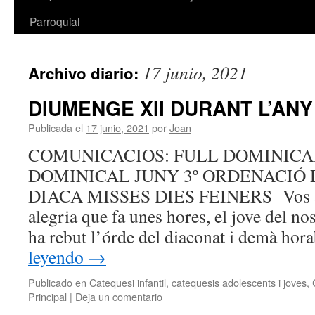
Parroquial
17 junio, 2021
Archivo diario:
DIUMENGE XII DURANT L’ANY
Publicada el
17 junio, 2021
por
Joan
COMUNICACIOS: FULL DOMINICAL 
DOMINICAL JUNY 3º ORDENACIÓ 
DIACA MISSES DIES FEINERS Vos a
alegria que fa unes hores, el jove del no
ha rebut l’órde del diaconat i demà hor
leyendo
→
Publicado en
Catequesi infantil
,
catequesis adolescents i joves
,
Principal
|
Deja un comentario