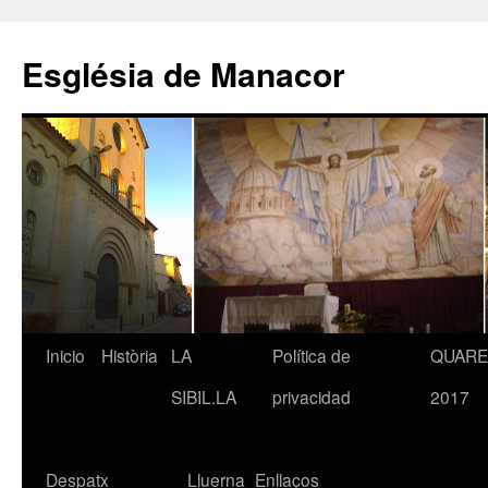
Saltar
al
Església de Manacor
contenido
Inicio
Història
LA
Política de
QUAR
SIBIL.LA
privacidad
2017
Despatx
Lluerna
Enllaços