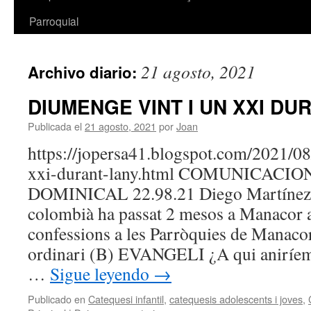
Parroquial
21 agosto, 2021
Archivo diario:
DIUMENGE VINT I UN XXI DU
Publicada el
21 agosto, 2021
por
Joan
https://jopersa41.blogspot.com/2021/0
xxi-durant-lany.html COMUNICACIO
DOMINICAL 22.98.21 Diego Martínez, 
colombià ha passat 2 mesos a Manacor a
confessions a les Parròquies de Manac
ordinari (B) EVANGELI ¿A qui aniríem?
…
Sigue leyendo
→
Publicado en
Catequesi infantil
,
catequesis adolescents i joves
,