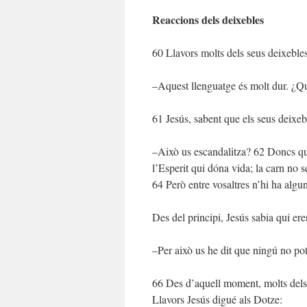
Reaccions dels deixebles
60 Llavors molts dels seus deixebles,
–Aquest llenguatge és molt dur. ¿Qu
61 Jesús, sabent que els seus deixeb
–Això us escandalitza? 62 Doncs qu
l’Esperit qui dóna vida; la carn no s
64 Però entre vosaltres n’hi ha algu
Des del principi, Jesús sabia qui eren
–Per això us he dit que ningú no pot
66 Des d’aquell moment, molts dels 
Llavors Jesús digué als Dotze: