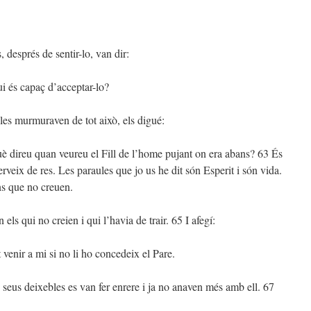
 després de sentir-lo, van dir:
i és capaç d’acceptar-lo?
les murmuraven de tot això, els digué:
è direu quan veureu el Fill de l’home pujant on era abans? 63 És
erveix de res. Les paraules que jo us he dit són Esperit i són vida.
ns que no creuen.
 els qui no creien i qui l’havia de trair. 65 I afegí:
 venir a mi si no li ho concedeix el Pare.
seus deixebles es van fer enrere i ja no anaven més amb ell. 67