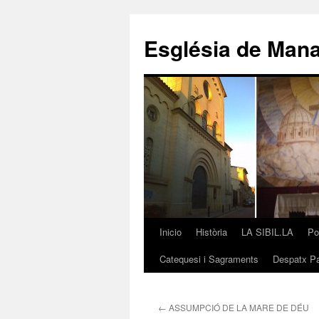
Saltar
al
Església de Man
contenido
Inicio
Història
LA SIBIL.LA
Po
Catequesi i Sagraments
Despatx Pa
←
ASSUMPCIÓ DE LA MARE DE DÉU