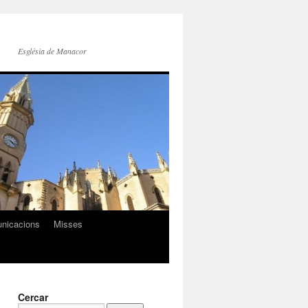
Església de Manacor
nicacions
Misses
Cercar