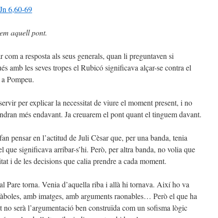
Jn 6,60-69
rem aquell pont.
ar com a resposta als seus generals, quan li preguntaven si
s amb les seves tropes el Rubicó significava alçar-se contra el
r a Pompeu.
 servir per explicar la necessitat de viure el moment present, i no
vindran més endavant. Ja creuarem el pont quant el tinguem davant.
an pensar en l’actitud de Juli Cèsar que, per una banda, tenia
 el que significava arribar-s’hi. Però, per altra banda, no volia que
alitat i de les decisions que calia prendre a cada moment.
al Pare torna. Venia d’aquella riba i allà hi tornava. Així ho va
aràboles, amb imatges, amb arguments raonables… Però el que ha
ist no serà l’argumentació ben construïda com un sofisma lògic