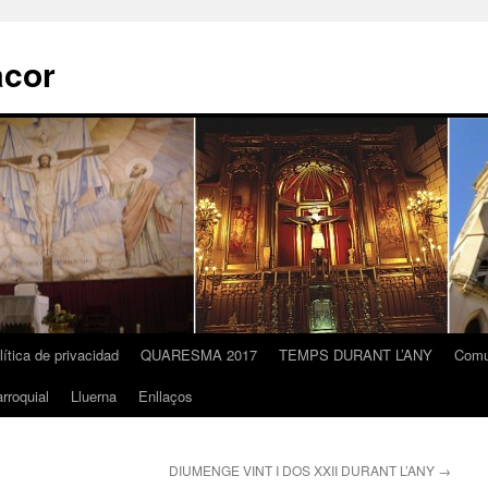
acor
lítica de privacidad
QUARESMA 2017
TEMPS DURANT L’ANY
Comu
rroquial
Lluerna
Enllaços
DIUMENGE VINT I DOS XXII DURANT L’ANY
→