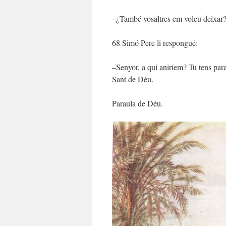
–¿També vosaltres em voleu deixar
68 Simó Pere li respongué:
–Senyor, a qui aniríem? Tu tens para
Sant de Déu.
Paraula de Déu.