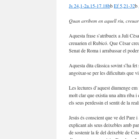
Js 24,1-2a.15-17.18b
b
Ef 5,21-32
b
Quan arribem en aquell riu, creua
Aquesta frase s’atribueix a Juli Cès
creuarien el Rubicó. Que Cèsar creué
Senat de Roma i arrabassar el pode
Aquesta dita clàssica sovint s’ha fet
angoixar-se per les dificultats que 
Les lectures d’aquest diumenge em f
molt clar que existia una altra riba i
els seus perdessin el sentit de la re
Jesús és conscient que ve del Pare i 
explicant als seus deixebles amb p
de sostenir la fe del deixeble de Cr