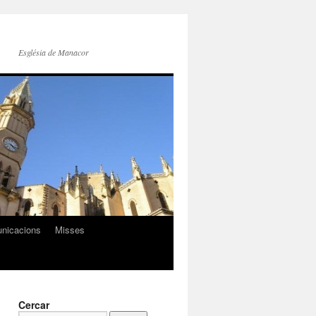
Església de Manacor
nicacions
Misses
Cercar