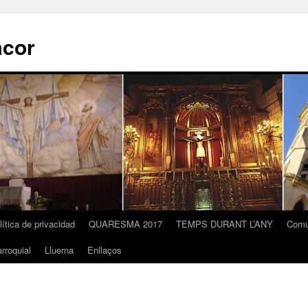
acor
lítica de privacidad
QUARESMA 2017
TEMPS DURANT L’ANY
Comu
rroquial
Lluerna
Enllaços