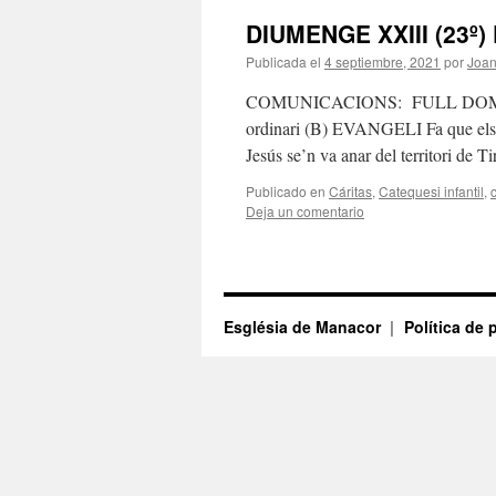
DIUMENGE XXIII (23º
Publicada el
4 septiembre, 2021
por
Joa
COMUNICACIONS: FULL DOMINIC
ordinari (B) EVANGELI Fa que els s
Jesús se’n va anar del territori de T
Publicado en
Cáritas
,
Catequesi infantil
,
Deja un comentario
Església de Manacor
Política de 