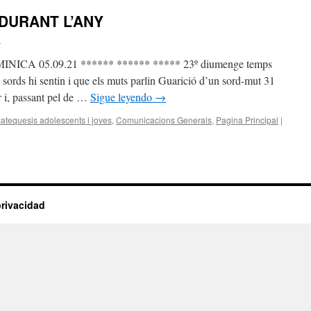
) DURANT L’ANY
n
A 05.09.21 ****** ****** ***** 23º diumenge temps
ords hi sentin i que els muts parlin Guarició d’un sord-mut 31
ir i, passant pel de …
Sigue leyendo
→
catequesis adolescents i joves
,
Comunicacions Generals
,
Pagina Principal
|
privacidad