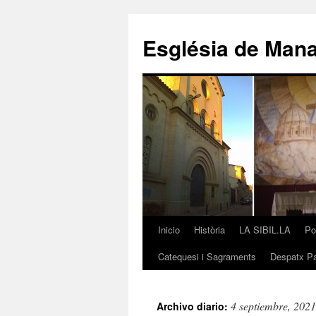
Saltar
al
Església de Man
contenido
Inicio
Història
LA SIBIL.LA
Po
Catequesi i Sagraments
Despatx Pa
4 septiembre, 2021
Archivo diario: