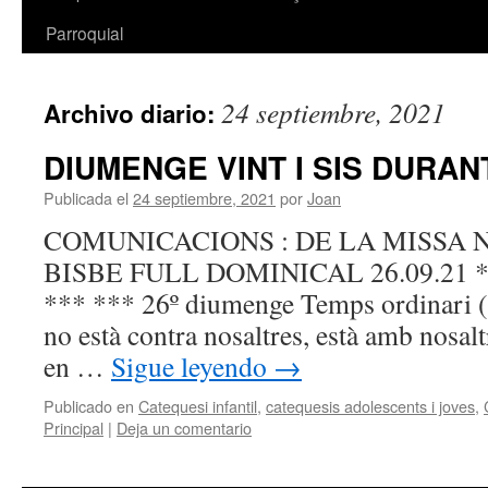
Parroquial
24 septiembre, 2021
Archivo diario:
DIUMENGE VINT I SIS DURANT
Publicada el
24 septiembre, 2021
por
Joan
COMUNICACIONS : DE LA MISSA 
BISBE FULL DOMINICAL 26.09.21 **
*** *** 26º diumenge Temps ordinar
no està contra nosaltres, està amb nosaltr
en …
Sigue leyendo
→
Publicado en
Catequesi infantil
,
catequesis adolescents i joves
,
Principal
|
Deja un comentario