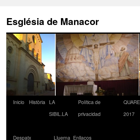
Saltar
al
Església de Manacor
contenido
Inicio
Història
LA
Política de
QUAR
SIBIL.LA
privacidad
2017
Despatx
Lluerna
Enllaços