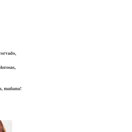
corvado,
lorosas,
en, mañana!