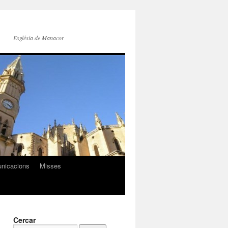
Església de Manacor
nicacions
Misses
Cercar