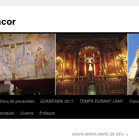
acor
lítica de privacidad
QUARESMA 2017
TEMPS DURANT L’ANY
Comu
rroquial
Lluerna
Enllaços
SANTA MARIA MARE DE DÉU
→