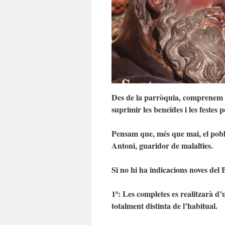
Des de la parròquia, comprenem i
suprimir les beneïdes i les festes 
Pensam que, més que mai, el pobl
Antoni, guaridor de malalties.
Si no hi ha indicacions noves del 
1º: Les completes es realitzarà d
totalment distinta de l’habitual.