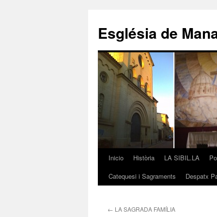
Saltar
al
Església de Man
contenido
Inicio
Història
LA SIBIL.LA
Po
Catequesi i Sagraments
Despatx Pa
←
LA SAGRADA FAMÍLIA