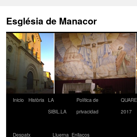
Saltar
al
Església de Manacor
contenido
Inicio
Història
LA
Política de
QUAR
SIBIL.LA
privacidad
2017
Despatx
Lluerna
Enllaços