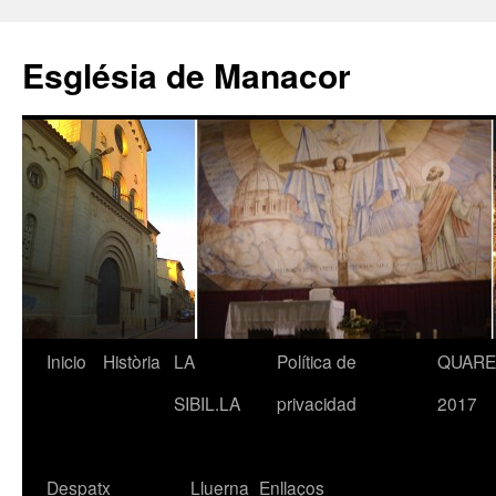
Saltar
al
Església de Manacor
contenido
Inicio
Història
LA
Política de
QUAR
SIBIL.LA
privacidad
2017
Despatx
Lluerna
Enllaços