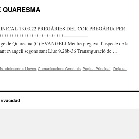
E QUARESMA
NICAL 13.03.22 PREGÀRIES DEL COR PREGÀRIA PER
***************************—————
e de Quaresma (C) EVANGELI Mentre pregava, l’aspecte de la
sant evangeli segons sant Lluc 9,28b-36 Transfiguració de …
s adolescents i joves
,
Comunicacions Generals
,
Pagina Principal
|
Deja un
privacidad