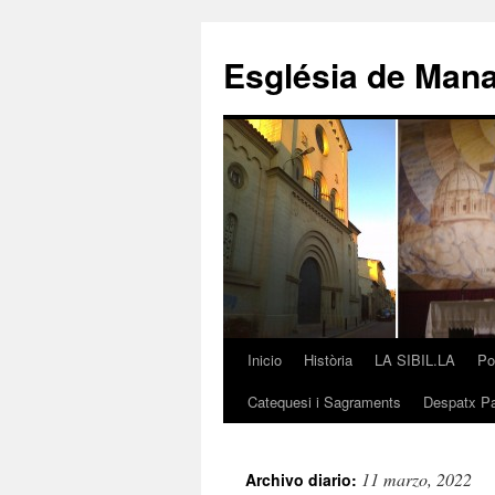
Saltar
al
Església de Man
contenido
Inicio
Història
LA SIBIL.LA
Po
Catequesi i Sagraments
Despatx Pa
11 marzo, 2022
Archivo diario: