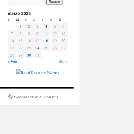
marzo 2022
L
M
X
J
V
S
D
1
2
3
4
5
6
7
8
9
10
11
12
13
14
15
16
17
18
19
20
21
22
23
24
25
26
27
28
29
30
31
« Feb
Abr »
Funciona gracias a WordPress.