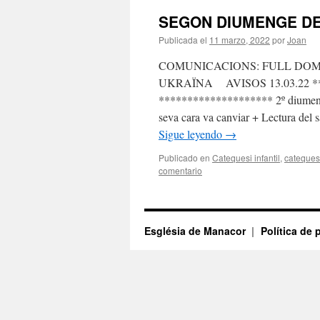
SEGON DIUMENGE D
Publicada el
11 marzo, 2022
por
Joan
COMUNICACIONS: FULL DOMI
UKRAÏNA AVISOS 13.03.22 
******************** 2º diumeng
seva cara va canviar + Lectura del 
Sigue leyendo
→
Publicado en
Catequesi infantil
,
catequesi
comentario
Església de Manacor
Política de 