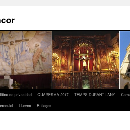
acor
lítica de privacidad
QUARESMA 2017
TEMPS DURANT L’ANY
Comu
rroquial
Lluerna
Enllaços