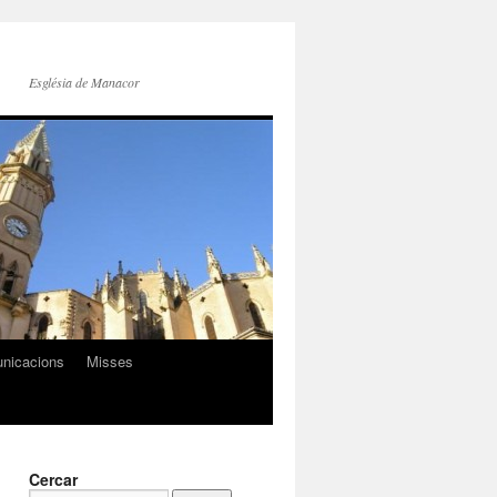
Església de Manacor
nicacions
Misses
Cercar