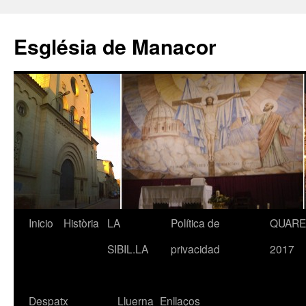
Saltar
al
Església de Manacor
contenido
Inicio
Història
LA
Política de
QUAR
SIBIL.LA
privacidad
2017
Despatx
Lluerna
Enllaços