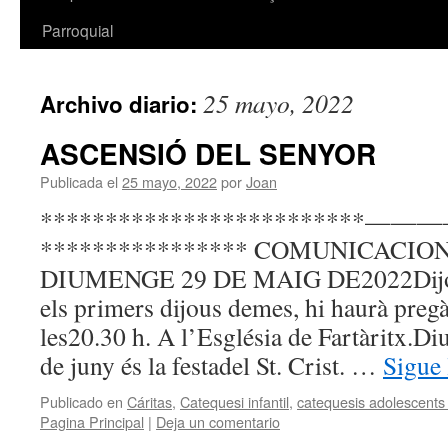
Parroquial
25 mayo, 2022
Archivo diario:
ASCENSIÓ DEL SENYOR
Publicada el
25 mayo, 2022
por
Joan
*************************
**************** COMUNICACION
DIUMENGE 29 DE MAIG DE2022Dijous
els primers dijous demes, hi haurà preg
les20.30 h. A l’Església de Fartàritx.Di
de juny és la festadel St. Crist. …
Sigue
Publicado en
Cáritas
,
Catequesi infantil
,
catequesis adolescents 
Pagina Principal
|
Deja un comentario