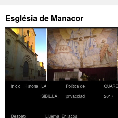
Saltar
al
Església de Manacor
contenido
Inicio
Història
LA
Política de
QUAR
SIBIL.LA
privacidad
2017
Despatx
Lluerna
Enllaços