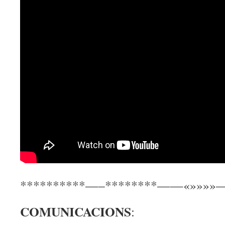
**********—–********——«»»»»
COMUNICACIONS
: