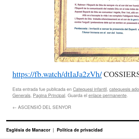
https://fb.watch/dtIaJa2zVh/
COSSIERS
Esta entrada fue publicada en
Catequesi infantil
,
catequesis adol
Generals
,
Pagina Principal
. Guarda el
enlace permanente
.
←
ASCENSIÓ DEL SENYOR
Església de Manacor
Política de privacidad