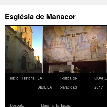
Saltar
al
Església de Manacor
contenido
Inicio
Història
LA
Política de
QUAR
SIBIL.LA
privacidad
2017
Despatx
Lluerna
Enllaços