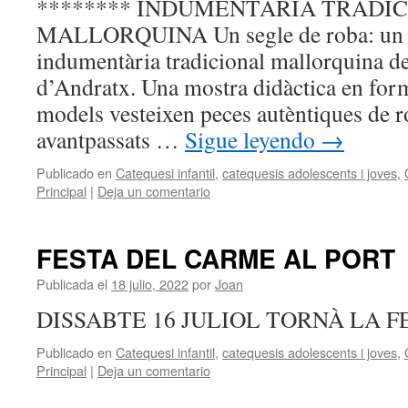
******** INDUMENTÀRIA TRADI
MALLORQUINA Un segle de roba: un pa
indumentària tradicional mallorquina de
d’Andratx. Una mostra didàctica en form
models vesteixen peces autèntiques de r
avantpassats …
Sigue leyendo
→
Publicado en
Catequesi infantil
,
catequesis adolescents i joves
,
Principal
|
Deja un comentario
FESTA DEL CARME AL PORT
Publicada el
18 julio, 2022
por
Joan
DISSABTE 16 JULIOL TORNÀ LA FEST
Publicado en
Catequesi infantil
,
catequesis adolescents i joves
,
Principal
|
Deja un comentario