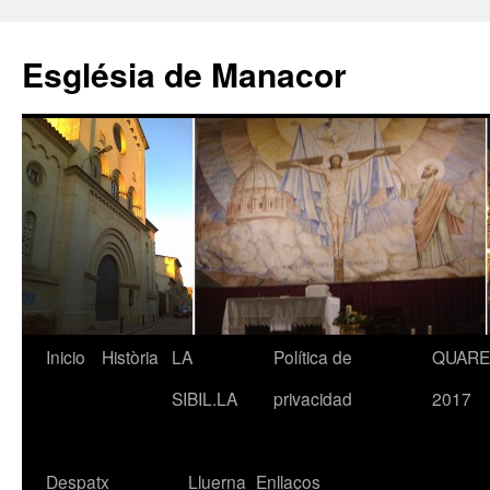
Saltar
al
Església de Manacor
contenido
Inicio
Història
LA
Política de
QUAR
SIBIL.LA
privacidad
2017
Despatx
Lluerna
Enllaços