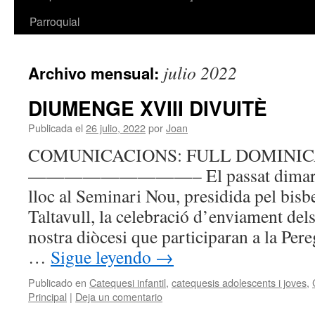
Parroquial
julio 2022
Archivo mensual:
DIUMENGE XVIII DIVUITÈ
Publicada el
26 julio, 2022
por
Joan
COMUNICACIONS: FULL DOMINICA
—————————– El passat dimarts 26 
lloc al Seminari Nou, presidida pel bis
Taltavull, la celebració d’enviament dels
nostra diòcesi que participaran a la Per
…
Sigue leyendo
→
Publicado en
Catequesi infantil
,
catequesis adolescents i joves
,
Principal
|
Deja un comentario