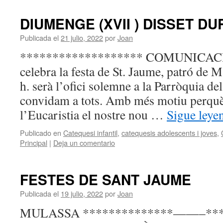
DIUMENGE (XVII ) DISSET DU
Publicada el
21 julio, 2022
por
Joan
******************* COMUNICACIO
celebra la festa de St. Jaume, patró de 
h. serà l’ofici solemne a la Parròquia de
convidam a tots. Amb més motiu perquè
l’Eucaristia el nostre nou …
Sigue ley
Publicado en
Catequesi infantil
,
catequesis adolescents i joves
,
Principal
|
Deja un comentario
FESTES DE SANT JAUME
Publicada el
19 julio, 2022
por
Joan
MULASSA **************——–**