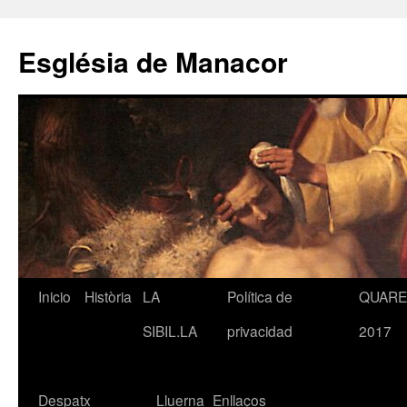
Saltar
al
Església de Manacor
contenido
Inicio
Història
LA
Política de
QUAR
SIBIL.LA
privacidad
2017
Despatx
Lluerna
Enllaços