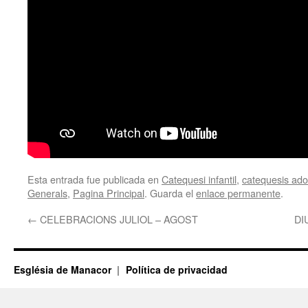
Esta entrada fue publicada en
Catequesi infantil
,
catequesis adol
Generals
,
Pagina Principal
. Guarda el
enlace permanente
.
←
CELEBRACIONS JULIOL – AGOST
DI
Església de Manacor
Política de privacidad