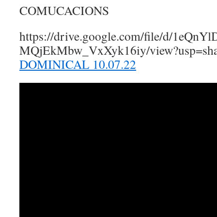
COMUCACIONS
https://drive.google.com/file/d/1eQnY
MQjEkMbw_VxXyk16iy/view?usp=sha
DOMINICAL 10.07.22