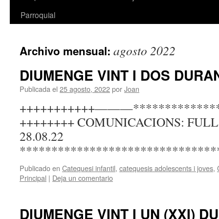
Parroquial
agosto 2022
Archivo mensual:
DIUMENGE VINT I DOS DURAN
Publicada el
25 agosto, 2022
por
Joan
+++++++++++———***********
++++++++ COMUNICACIONS: FUL
28.08.22
*******************************
Publicado en
Catequesi infantil
,
catequesis adolescents i joves
,
Principal
|
Deja un comentario
DIUMENGE VINT I UN (XXI) D