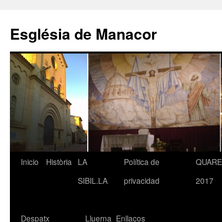
Saltar
al
Església de Manacor
contenido
Inicio
Història
LA
Política de
QUAR
SIBIL.LA
privacidad
2017
Despatx
Lluerna
Enllaços