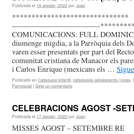
Publicada el
18 agosto, 2022
por
Joan
******************************
———————————-************
COMUNICACIONS: FULL DOMINICAL
diumenge migdia, a la Parròquia dels D
varen esser presentats per part del Rec
comunitat cristiana de Manacor els par
i Carlos Enrique (mexicans els …
Sigue
Publicado en
Catequesi infantil
,
catequesis adolescents i joves
,
Parroquial
|
Deja un comentario
CELEBRACIONS AGOST -SET
Publicada el
17 agosto, 2022
por
Joan
MISSES AGOST – SETEMBRE RE