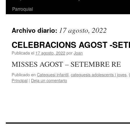
Parroquial
17 agosto, 2022
Archivo diario:
CELEBRACIONS AGOST -SET
Publicada el
17 agosto, 2022
por
Joan
MISSES AGOST – SETEMBRE RE
Publicado en
Catequesi infantil
,
catequesis adolescents i joves
,
Principal
|
Deja un comentario