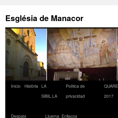
Saltar
al
Església de Manacor
contenido
Inicio
Història
LA
Política de
QUAR
SIBIL.LA
privacidad
2017
Despatx
Lluerna
Enllaços