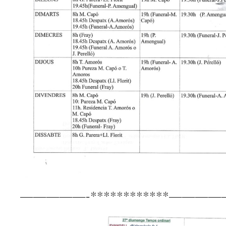
—————-************————