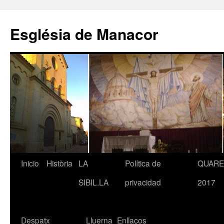
Saltar
al
Església de Manacor
contenido
Inicio
Història
LA
Política de
QUAR
SIBIL.LA
privacidad
2017
Despatx
Lluerna
Enllaços