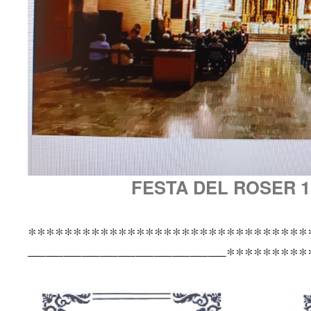
FESTA DEL ROSER 15
*******************************
———————————**********