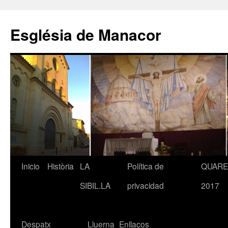
Saltar
al
Església de Manacor
contenido
Inicio
Història
LA
Política de
QUAR
SIBIL.LA
privacidad
2017
Despatx
Lluerna
Enllaços