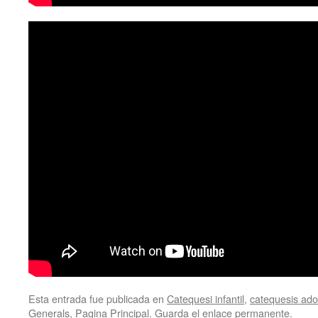
Esta entrada fue publicada en
Catequesi infantil
,
catequesis adol
Generals
,
Pagina Principal
. Guarda el
enlace permanente
.