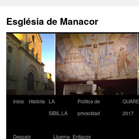
Saltar
al
Església de Manacor
contenido
Inicio
Història
LA
Política de
QUAR
SIBIL.LA
privacidad
2017
Despatx
Lluerna
Enllaços