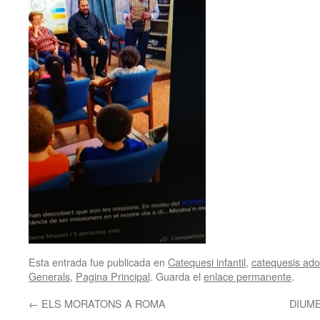
Esta entrada fue publicada en
Catequesi infantil
,
catequesis adol
Generals
,
Pagina Principal
. Guarda el
enlace permanente
.
←
ELS MORATONS A ROMA
DIUME