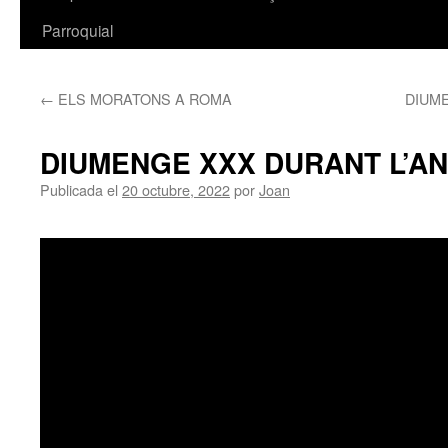
Parroquial
←
ELS MORATONS A ROMA
DIUME
DIUMENGE XXX DURANT L’A
Publicada el
20 octubre, 2022
por
Joan