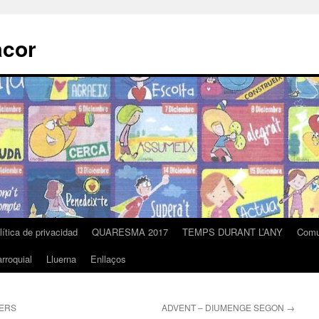
acor
lítica de privacidad
QUARESMA 2017
TEMPS DURANT L’ANY
Comu
rroquial
Lluerna
Enllaços
VERS
ADVENT – DIUMENGE SEGON
→