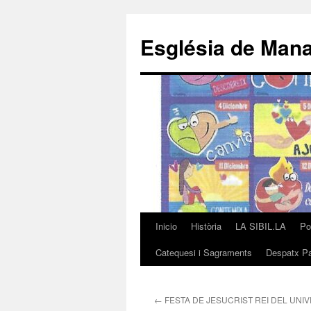
Saltar
al
Església de Man
contenido
Inicio
Història
LA SIBIL.LA
Po
Catequesi i Sagraments
Despatx Pa
←
FESTA DE JESUCRIST REI DEL UNI