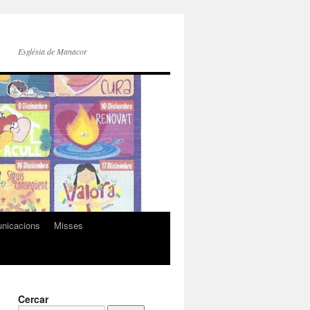
Església de Manacor
nicacions
Misses
Cercar