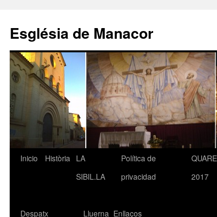
Saltar
al
Església de Manacor
contenido
Inicio
Història
LA
Política de
QUAR
SIBIL.LA
privacidad
2017
Despatx
Lluerna
Enllaços