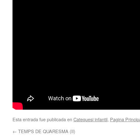
Esta entrada fue publicada en
Catequesi infantil
,
Pagina Princip
←
TEMPS DE QUARESMA (II)