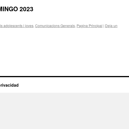
MINGO 2023
s adolescents i joves
,
Comunicacions Generals
,
Pagina Principal
|
Deja un
privacidad