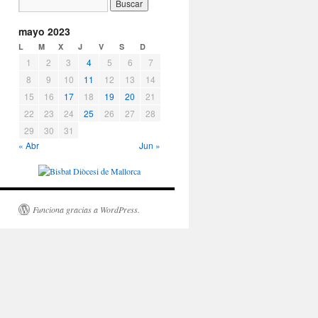
mayo 2023
L
M
X
J
V
S
D
1
2
3
4
5
6
7
8
9
10
11
12
13
14
15
16
17
18
19
20
21
22
23
24
25
26
27
28
29
30
31
« Abr
Jun »
Funciona gracias a WordPress.