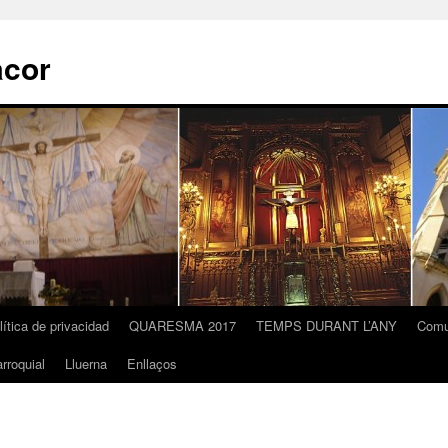
acor
lítica de privacidad
QUARESMA 2017
TEMPS DURANT L’ANY
Comu
rroquial
Lluerna
Enllaços