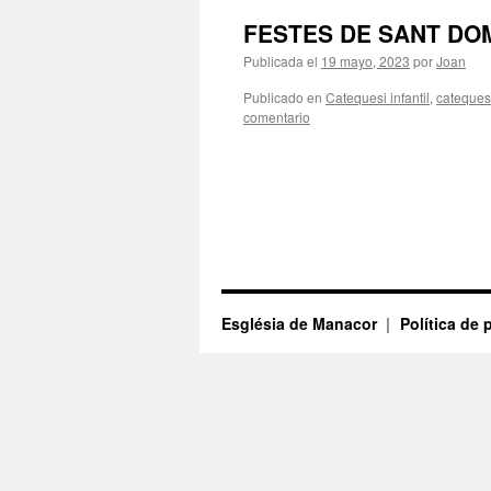
FESTES DE SANT DO
Publicada el
19 mayo, 2023
por
Joan
Publicado en
Catequesi infantil
,
catequesi
comentario
Església de Manacor
Política de 