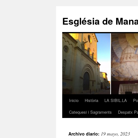
Saltar
al
Església de Man
contenido
Inicio
Història
LA SIBIL.LA
Po
Catequesi i Sagraments
Despatx Pa
19 mayo, 2023
Archivo diario: