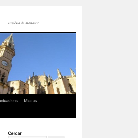
Església de Manacor
nicacions
Misses
Cercar