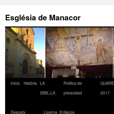
Saltar
al
Església de Manacor
contenido
Inicio
Història
LA
Política de
QUAR
SIBIL.LA
privacidad
2017
Despatx
Lluerna
Enllaços