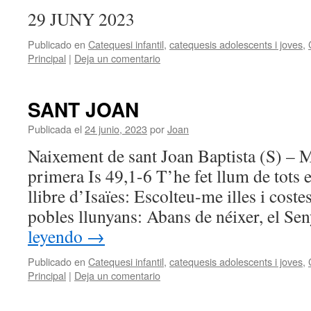
29 JUNY 2023
Publicado en
Catequesi infantil
,
catequesis adolescents i joves
,
Principal
|
Deja un comentario
SANT JOAN
Publicada el
24 junio, 2023
por
Joan
Naixement de sant Joan Baptista (S) – M
primera Is 49,1-6 T’he fet llum de tots 
llibre d’Isaïes: Escolteu-me illes i costes
pobles llunyans: Abans de néixer, el S
leyendo
→
Publicado en
Catequesi infantil
,
catequesis adolescents i joves
,
Principal
|
Deja un comentario