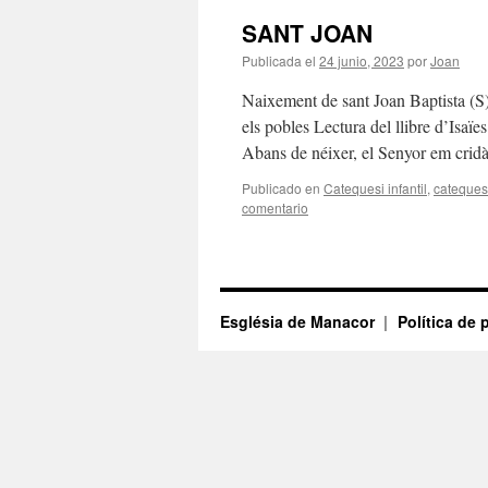
SANT JOAN
Publicada el
24 junio, 2023
por
Joan
Naixement de sant Joan Baptista (S) 
els pobles Lectura del llibre d’Isaïes
Abans de néixer, el Senyor em cri
Publicado en
Catequesi infantil
,
catequesi
comentario
Església de Manacor
Política de 