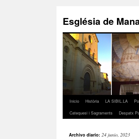
Saltar
al
Església de Man
contenido
Inicio
Història
LA SIBIL.LA
Po
Catequesi i Sagraments
Despatx Pa
24 junio, 2023
Archivo diario: