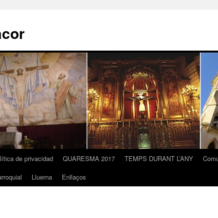
acor
lítica de privacidad
QUARESMA 2017
TEMPS DURANT L’ANY
Comu
rroquial
Lluerna
Enllaços