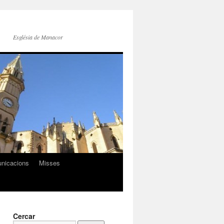
Església de Manacor
nicacions
Misses
Cercar