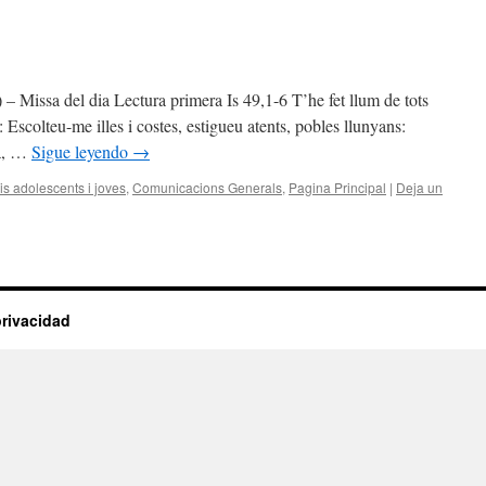
– Missa del dia Lectura primera Is 49,1-6 T’he fet llum de tots
: Escolteu-me illes i costes, estigueu atents, pobles llunyans:
dà, …
Sigue leyendo
→
s adolescents i joves
,
Comunicacions Generals
,
Pagina Principal
|
Deja un
privacidad