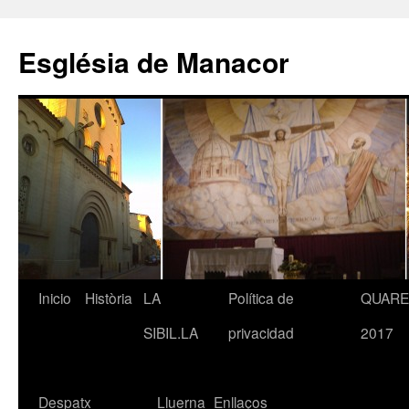
Saltar
al
Església de Manacor
contenido
Inicio
Història
LA
Política de
QUAR
SIBIL.LA
privacidad
2017
Despatx
Lluerna
Enllaços