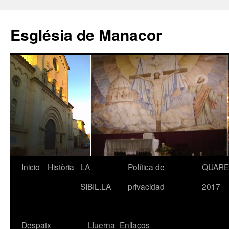
Saltar
al
Església de Manacor
contenido
Inicio
Història
LA
Política de
QUAR
SIBIL.LA
privacidad
2017
Despatx
Lluerna
Enllaços